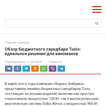
Перейти
ЧудоСтрой
к
Архитектурные шедевры Москвы и Мира
контенту
Поиск:
Главная страница
Обзор бюджетного саундбара Tuvio:
идеальное решение для киноманов
Опубликовано:
11.05.2026
Новости
В марте этого года компания «Яндекс Фабрика»
представила линейку бюджетных саундбаров Tuvio,
состоящую из восьми моделей, включая как простую
стереопанель мощностью 120 Вт, так и высококлассную
акустическую систему Dolby Atmos с мощностью 960 Вт.