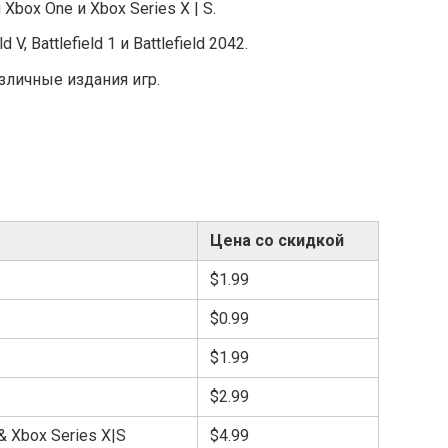
box One и Xbox Series X | S.
, Battlefield 1 и Battlefield 2042.
зличные издания игр.
Цена со скидкой
$1.99
$0.99
$1.99
$2.99
 & Xbox Series X|S
$4.99