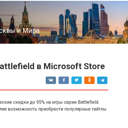
сквы и Мира
tlefield в Microsoft Store
еские скидки до 95% на игры серии Battlefield.
вляя возможность приобрести популярные тайтлы