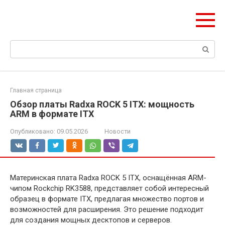
Перейти
ЧудоСтрой
к
Архитектурные шедевры Москвы и Мира
контенту
Поиск:
Главная страница
Обзор платы Radxa ROCK 5 ITX: мощность
ARM в формате ITX
Опубликовано:
09.05.2026
Новости
Материнская плата Radxa ROCK 5 ITX, оснащённая ARM-
чипом Rockchip RK3588, представляет собой интересный
образец в формате ITX, предлагая множество портов и
возможностей для расширения. Это решение подходит
для создания мощных десктопов и серверов.