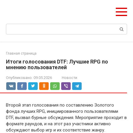
Перейти
ЧудоСтрой
к
Архитектурные шедевры Москвы и Мира
контенту
Поиск:
Главная страница
Итоги голосования DTF: Лучшие RPG по
мнению пользователей
Опубликовано:
09.05.2026
Новости
Второй этап голосования по составлению Золотого
фонда лучших RPG, инициированного пользователями
DTF, вызвал бурные обсуждения. Мероприятие проходит в
формате раундов, и на этот раз участники активно
обсуждают выбор игр и их соответствие жанру.