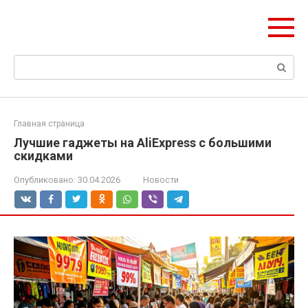
Перейти
ЧудоСтрой
к
Архитектурные шедевры Москвы и Мира
контенту
Поиск:
Главная страница
Лучшие гаджеты на AliExpress с большими
скидками
Опубликовано:
30.04.2026
Новости