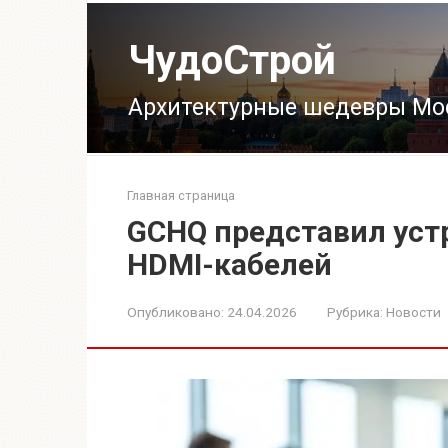
Перейти
к
ЧудоСтрой
контенту
Архитектурные шедевры Мо
Главная страница
GCHQ представил уст
HDMI-кабелей
Опубликовано:
24.04.2026
Рубрика:
Новости