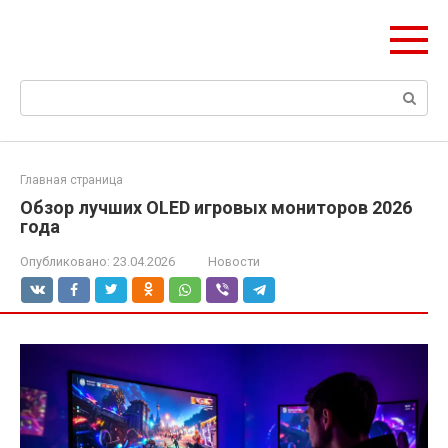
Перейти
ЧудоСтрой
к
Архитектурные шедевры Москвы и Мира
контенту
Поиск:
Главная страница
Обзор лучших OLED игровых мониторов 2026
года
Опубликовано:
23.04.2026
Новости