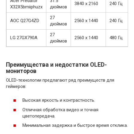
Acer Predator
31.5
3840 x 2160
240 Гц
X32X5bmiiphuzx
дюймов
27
AOC Q27G4ZD
2560 x 1440
240 Гц
дюймов
27
LG 27GX790A
2560 x 1440
480 Гц
дюймов
Преимущества и недостатки OLED-
мониторов
OLED-технологии предлагают ряд преимуществ для
геймеров:
Высокая яркость и контрастность.
Отличная обработка видео и точная
цветопередача.
Минимальная задержка и быстрое время отклика.