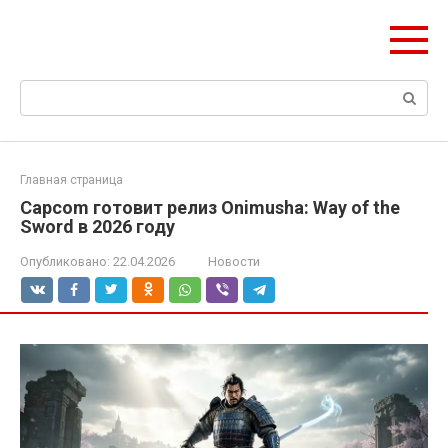
Перейти
ЧудоСтрой
к
Архитектурные шедевры Москвы и Мира
контенту
Поиск:
Главная страница
Capcom готовит релиз Onimusha: Way of the
Sword в 2026 году
Опубликовано:
22.04.2026
Новости