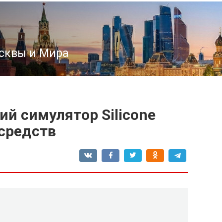
сквы и Мира
й симулятор Silicone
 средств