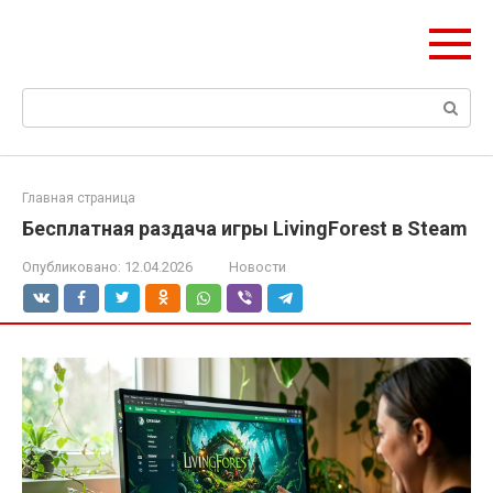
Перейти
ЧудоСтрой
к
Архитектурные шедевры Москвы и Мира
контенту
Поиск:
Главная страница
Бесплатная раздача игры LivingForest в Steam
Опубликовано:
12.04.2026
Новости