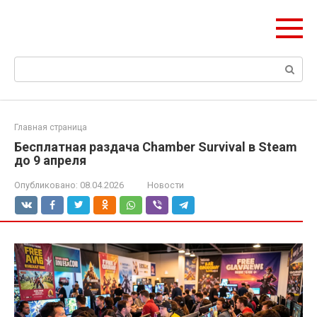
Перейти
ЧудоСтрой
к
Архитектурные шедевры Москвы и Мира
контенту
Поиск:
Главная страница
Бесплатная раздача Chamber Survival в Steam
до 9 апреля
Опубликовано:
08.04.2026
Новости