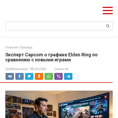
Перейти
ЧудоСтрой
к
Архитектурные шедевры Москвы и Мира
контенту
Поиск:
Главная страница
Эксперт Capcom о графике Elden Ring по
сравнению с новыми играми
Опубликовано:
08.04.2026
Новости