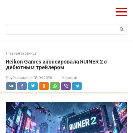
Перейти
ЧудоСтрой
к
Архитектурные шедевры Москвы и Мира
контенту
Поиск:
Главная страница
Reikon Games анонсировала RUINER 2 с
дебютным трейлером
Опубликовано:
03.04.2026
Новости