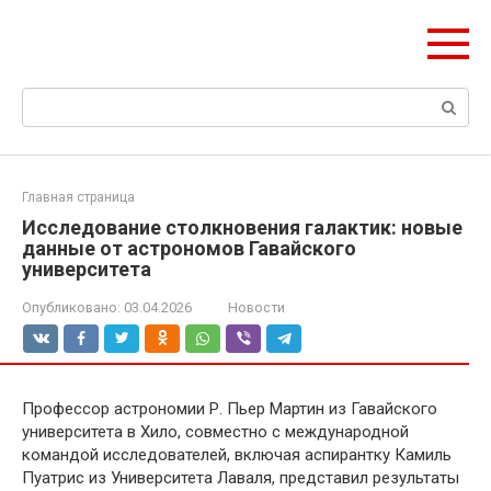
Перейти
ЧудоСтрой
к
Архитектурные шедевры Москвы и Мира
контенту
Поиск:
Главная страница
Исследование столкновения галактик: новые
данные от астрономов Гавайского
университета
Опубликовано:
03.04.2026
Новости
Профессор астрономии Р. Пьер Мартин из Гавайского
университета в Хило, совместно с международной
командой исследователей, включая аспирантку Камиль
Пуатрис из Университета Лаваля, представил результаты