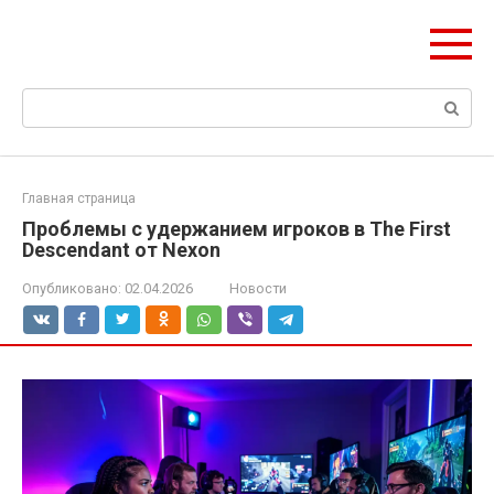
Перейти
ЧудоСтрой
к
Архитектурные шедевры Москвы и Мира
контенту
Поиск:
Главная страница
Проблемы с удержанием игроков в The First
Descendant от Nexon
Опубликовано:
02.04.2026
Новости