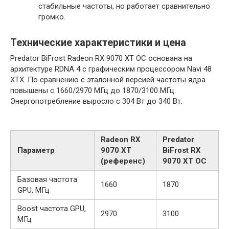
стабильные частоты, но работает сравнительно
громко.
Технические характеристики и цена
Predator BiFrost Radeon RX 9070 XT OC основана на
архитектуре RDNA 4 с графическим процессором Navi 48
XTX. По сравнению с эталонной версией частоты ядра
повышены с 1660/2970 МГц до 1870/3100 МГц.
Энергопотребление выросло с 304 Вт до 340 Вт.
Radeon RX
Predator
Параметр
9070 XT
BiFrost RX
(референс)
9070 XT OC
Базовая частота
1660
1870
GPU, МГц
Boost частота GPU,
2970
3100
МГц