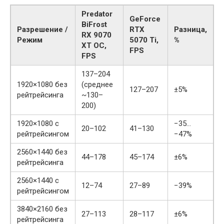
Predator
GeForce
BiFrost
Разрешение /
RTX
Разница,
RX 9070
Режим
5070 Ti,
%
XT OC,
FPS
FPS
137–204
1920×1080 без
(среднее
127–207
±5%
рейтрейсинга
~130–
200)
1920×1080 с
−35…
20–102
41–130
рейтрейсингом
−47%
2560×1440 без
44–178
45–174
±6%
рейтрейсинга
2560×1440 с
12–74
27–89
−39%
рейтрейсингом
3840×2160 без
27–113
28–117
±6%
рейтрейсинга