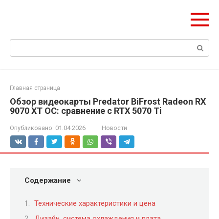
Перейти
ЧудоСтрой
к
Архитектурные шедевры Москвы и Мира
контенту
Поиск:
Главная страница
Обзор видеокарты Predator BiFrost Radeon RX
9070 XT OC: сравнение с RTX 5070 Ti
Опубликовано:
01.04.2026
Новости
Содержание
Технические характеристики и цена
Дизайн, система охлаждения и плата