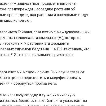
астениям защищаться, подавлять патогены,
аже предупреждать соседние растения об
ные проследили, как растения и насекомые ведут
и миллионов лет.
верситета Тайваня, совместно с международными
рментах гексеналь-изомеразах (Hi), которые
 у насекомых. У растений эти ферменты
первых сигналов бедствия — в E-2-гексеналь, что
к как E-2-гексеналь сильнее привлекает
ферментами в своей слюне. Они осуществляют
, но с целью перехватить и модифицировать
тения и обернуться против него.
комые используют одну и ту же химическую
из разных белковых семейств, что указывает на