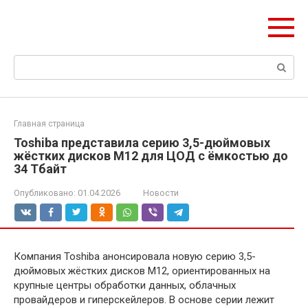
Перейти
ЧудоСтрой
к
Архитектурные шедевры Москвы и Мира
контенту
Поиск:
Главная страница
Toshiba представила серию 3,5-дюймовых
жёстких дисков M12 для ЦОД с ёмкостью до
34 Тбайт
Опубликовано:
01.04.2026
Новости
Компания Toshiba анонсировала новую серию 3,5-
дюймовых жёстких дисков M12, ориентированных на
крупные центры обработки данных, облачных
провайдеров и гиперскейлеров. В основе серии лежит