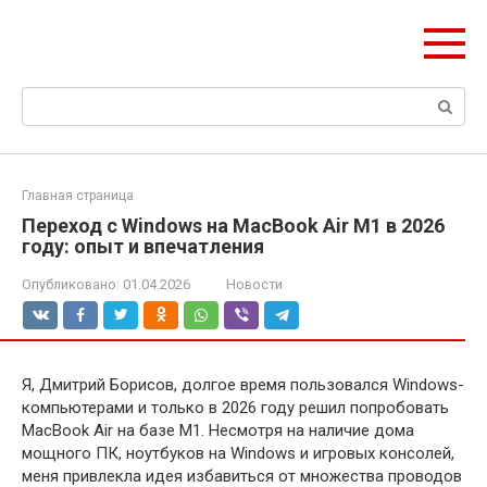
Перейти
ЧудоСтрой
к
Архитектурные шедевры Москвы и Мира
контенту
Поиск:
Главная страница
Переход с Windows на MacBook Air M1 в 2026
году: опыт и впечатления
Опубликовано:
01.04.2026
Новости
Я, Дмитрий Борисов, долгое время пользовался Windows-
компьютерами и только в 2026 году решил попробовать
MacBook Air на базе M1. Несмотря на наличие дома
мощного ПК, ноутбуков на Windows и игровых консолей,
меня привлекла идея избавиться от множества проводов