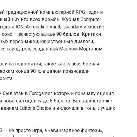
ей традиционной компьютерной RPG года» и
ичайших игр всех времён. Журнал Computer
да, а IGN, Adrenaline Vault, Quandary и многие
ысоко — зачастую выше 90 баллов. Критики
ных персонажей, качественные диалоги,
ся саундтрек, созданный Марком Морганом.
ли на недостатки, такие как слабая боевая
еркам конца 90-х, в целом признавали
оекта.
был отзыв Eurogamer, который поначалу оценил
чей повысил оценку до 8 баллов. Большинство же
ванием Editor’s Choice и включали в топы лучших
 — не просто игра, а «авангардное фэнтези»,