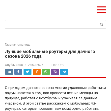
Перейти
ЧудоСтрой
к
Архитектурные шедевры Москвы и Мира
контенту
Поиск:
Главная страница
Лучшие мобильные роутеры для дачного
сезона 2026 года
Опубликовано:
28.03.2026
Новости
С приходом дачного сезона многие удаленные работники
задумываются о том, как провести летние месяцы на
природе, работая с ноутбуком и ухаживая за дачным
участком. В этой статье расскажем о мобильных 4G-
роутерах, которые позволят вам комфортно работать,