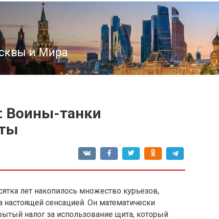
сквы и Мира
t: Воины-танки
иты
десятка лет накопилось множество курьезов,
ла настоящей сенсацией. Он математически
крытый налог за использование щита, который