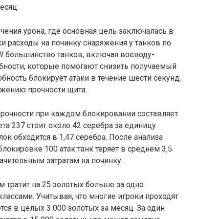
есяц.
учения урона, где основная цель заключалась в
ки расходы на починку снаряжения у танков по
W большинство танков, включая воеводу-
обности, которые помогают снизить получаемый
обность блокирует атаки в течение шести секунд,
ижению прочности щита.
и прочности при каждом блокировании составляет
та 237 стоит около 42 серебра за единицу
лок обходится в 1,47 серебра. После анализа
блокировке 100 атак танк теряет в среднем 3,5
начительным затратам на починку.
м тратит на 25 золотых больше за одно
лассами. Учитывая, что многие игроки проходят
тся в целых 3 000 золотых за месяц. За один