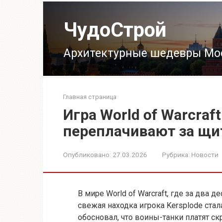
Перейти
к
ЧудоСтрой
контенту
Архитектурные шедевры Мо
Главная страница
Игра World of Warcraf
переплачивают за щ
Опубликовано:
27.03.2026
Рубрика:
Новости
В мире World of Warcraft, где за два 
свежая находка игрока Kersplode ста
обосновал, что воины-танки платят с