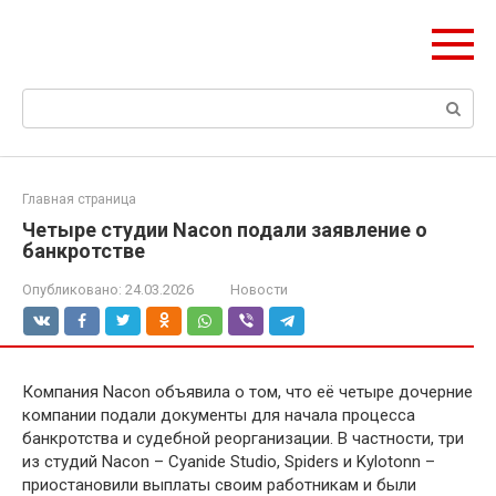
Перейти
ЧудоСтрой
к
Архитектурные шедевры Москвы и Мира
контенту
Поиск:
Главная страница
Четыре студии Nacon подали заявление о
банкротстве
Опубликовано:
24.03.2026
Новости
Компания Nacon объявила о том, что её четыре дочерние
компании подали документы для начала процесса
банкротства и судебной реорганизации. В частности, три
из студий Nacon – Cyanide Studio, Spiders и Kylotonn –
приостановили выплаты своим работникам и были