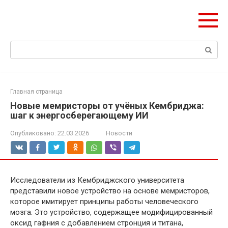
Перейти
ЧудоСтрой
к
Архитектурные шедевры Москвы и Мира
контенту
Поиск:
Главная страница
Новые мемристоры от учёных Кембриджа:
шаг к энергосберегающему ИИ
Опубликовано:
22.03.2026
Новости
Исследователи из Кембриджского университета
представили новое устройство на основе мемристоров,
которое имитирует принципы работы человеческого
мозга. Это устройство, содержащее модифицированный
оксид гафния с добавлением стронция и титана,