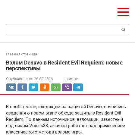
Перейти
ЧудоСтрой
к
Архитектурные шедевры Москвы и Мира
контенту
Поиск:
Главная страница
Взлом Denuvo в Resident Evil Requiem: новые
перспективы
Опубликовано:
20.03.2026
Новости
В сообществе, следящем за защитой Denuvo, появились
сведения о новом этапе обхода защиты в Resident Evil
Requiem. По данным источников, взломщик, известный
под ником Voices38, активно работает над применением
классического метода взлома игры.