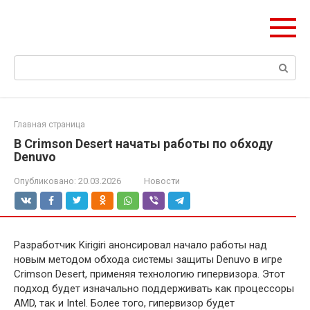
Перейти
ЧудоСтрой
к
Архитектурные шедевры Москвы и Мира
контенту
Поиск:
Главная страница
В Crimson Desert начаты работы по обходу
Denuvo
Опубликовано:
20.03.2026
Новости
Разработчик Kirigiri анонсировал начало работы над
новым методом обхода системы защиты Denuvo в игре
Crimson Desert, применяя технологию гипервизора. Этот
подход будет изначально поддерживать как процессоры
AMD, так и Intel. Более того, гипервизор будет