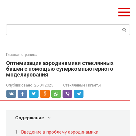
Перейти
ЧудоСтрой
к
Архитектурные шедевры Москвы и Мира
контенту
Поиск:
Главная страница
Оптимизация аэродинамики стеклянных
башен с помощью суперкомпьютерного
моделирования
Опубликовано:
26.04.2025
Стеклянные Гиганты
Содержание
Введение в проблему аэродинамики