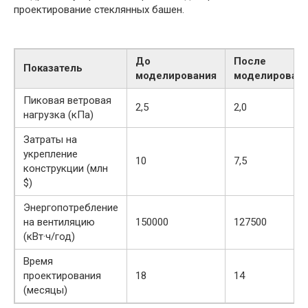
проектирование стеклянных башен.
До
После
Показатель
моделирования
моделирован
Пиковая ветровая
2,5
2,0
нагрузка (кПа)
Затраты на
укрепление
10
7,5
конструкции (млн
$)
Энергопотребление
на вентиляцию
150000
127500
(кВт·ч/год)
Время
проектирования
18
14
(месяцы)