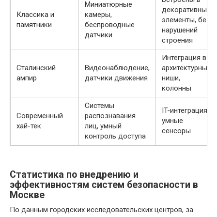
Миниатюрные
декоративные
Классика и
камеры,
элементы, без
памятники
беспроводные
нарушений
датчики
строения
Интеграция в
Сталинский
Видеонаблюдение,
архитектурные
ампир
датчики движения
ниши,
колонны
Системы
IT-интеграция,
Современный
распознавания
умные
хай-тек
лиц, умный
сенсоры
контроль доступа
Статистика по внедрению и
эффективностям систем безопасности в
Москве
По данным городских исследовательских центров, за