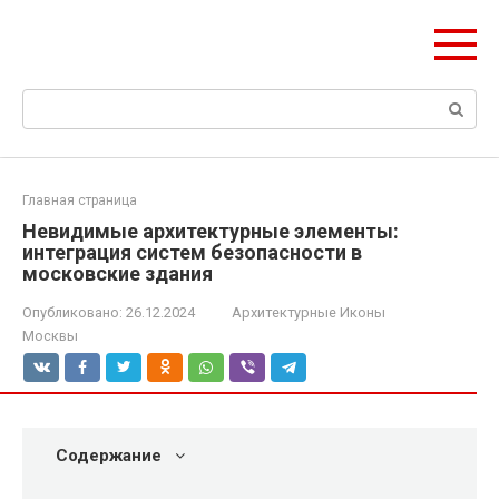
Перейти
ЧудоСтрой
к
Архитектурные шедевры Москвы и Мира
контенту
Поиск:
Главная страница
Невидимые архитектурные элементы:
интеграция систем безопасности в
московские здания
Опубликовано:
26.12.2024
Архитектурные Иконы
Москвы
Содержание