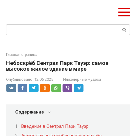
Перейти
ЧудоСтрой
к
Архитектурные шедевры Москвы и Мира
контенту
Поиск:
Главная страница
Небоскрёб Сентрал Парк Тауэр: самое
высокое жилое здание в мире
Опубликовано:
12.06.2025
Инженерные Чудеса
Содержание
Введение в Сентрал Парк Тауэр
Архитектурные особенности и дизайн