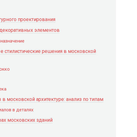
турного проектирования
и декоративных элементов
 назначение
ые стилистические решения в московской
рокко
ека
в московской архитектуре: анализ по типам
алов в деталях
рах московских зданий