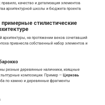
 правило, качество и детализация элементов
тва архитектурной школы и бюджета проекта.
и примерные стилистические
рхитектуре
й архитектуры, на протяжении веков сочетавший
эпоха привнесла собственный набор элементов и
барокко
ерны резные деревянные наличники, изящные
кульптурные композиции. Пример —
Церковь
зьба по камню и деревянные фрагменты
а