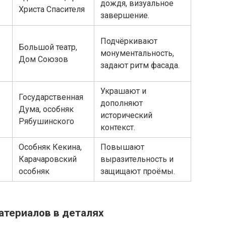
дождя, визуальное
Христа Спасителя
завершение.
Подчёркивают
Большой театр,
монументальность,
Дом Союзов
задают ритм фасада.
Украшают и
Государственная
дополняют
Дума, особняк
исторический
Рябушинского
контекст.
Особняк Кекина,
Повышают
Карачаровский
выразительность и
особняк
защищают проёмы.
териалов в деталях