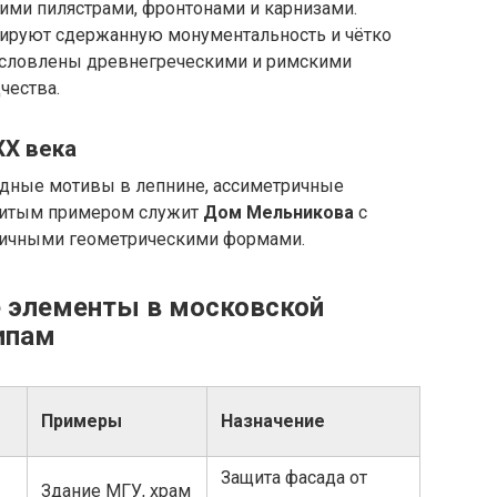
ими пилястрами, фронтонами и карнизами.
рируют сдержанную монументальность и чётко
словлены древнегреческими и римскими
чества.
XX века
родные мотивы в лепнине, ассиметричные
нитым примером служит
Дом Мельникова
с
мичными геометрическими формами.
 элементы в московской
типам
Примеры
Назначение
Защита фасада от
Здание МГУ, храм