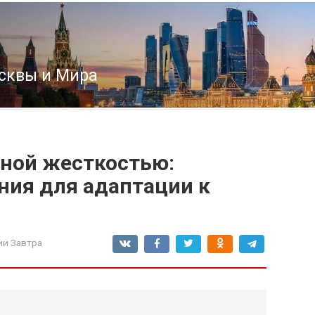
сквы и Мира
ной жесткостью:
ия для адаптации к
ии Завтра