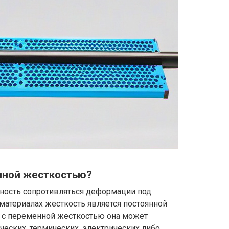
нной жесткостью?
бность сопротивляться деформации под
материалах жесткость является постоянной
х с переменной жесткостью она может
еских, термических, электрических либо