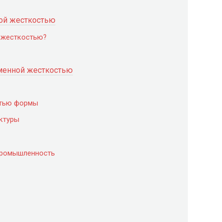
ой жесткостью
 жесткостью?
менной жесткостью
ятью формы
уктуры
промышленность