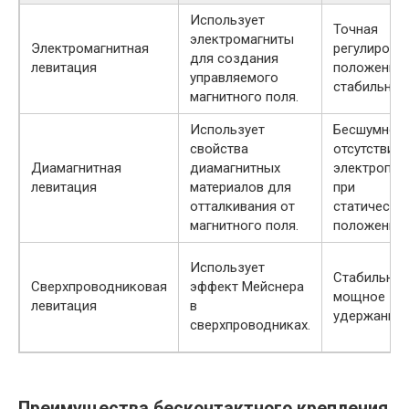
Использует
Точная
электромагниты
Электромагнитная
регулировк
для создания
левитация
положения,
управляемого
стабильнос
магнитного поля.
Использует
Бесшумност
свойства
отсутствие
Диамагнитная
диамагнитных
электропит
левитация
материалов для
при
отталкивания от
статическо
магнитного поля.
положении.
Использует
Стабильное
Сверхпроводниковая
эффект Мейснера
мощное
левитация
в
удержание.
сверхпроводниках.
Преимущества бесконтактного крепления