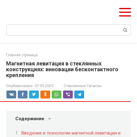
Перейти
ЧудоСтрой
к
Архитектурные шедевры Москвы и Мира
контенту
Поиск:
Главная страница
Магнитная левитация в стеклянных
конструкциях: инновации бесконтактного
крепления
Опубликовано:
07.05.2025
Стеклянные Гиганты
Содержание
Введение в технологии магнитной левитации и