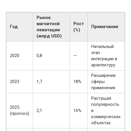
Рынок
магнитной
Рост
Год
Примечания
левитации
(%)
(млрд USD)
Начальный
этап
2020
0,8
—
интеграции в
архитектуру
Расширение
2023
1,7
18%
сферы
применения
Растущая
популярность
2025
2,1
16%
в
(прогноз)
коммерческих
объектах