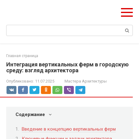
Перейти
ЧудоСтрой
к
Архитектурные шедевры Москвы и Мира
контенту
Поиск:
Главная страница
Интеграция вертикальных ферм в городскую
среду: взгляд архитектора
Опубликовано:
11.07.2025
Мастера Архитектуры
Содержание
Введение в концепцию вертикальных ферм
Ключевые функции и задачи архитектора