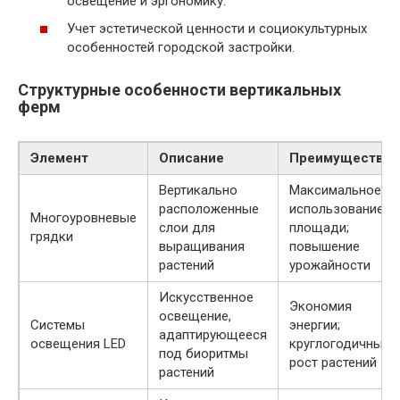
освещение и эргономику.
Учет эстетической ценности и социокультурных
особенностей городской застройки.
Структурные особенности вертикальных
ферм
Элемент
Описание
Преимущества
Вертикально
Максимальное
расположенные
использование
Многоуровневые
слои для
площади;
грядки
выращивания
повышение
растений
урожайности
Искусственное
Экономия
освещение,
Системы
энергии;
адаптирующееся
освещения LED
круглогодичный
под биоритмы
рост растений
растений