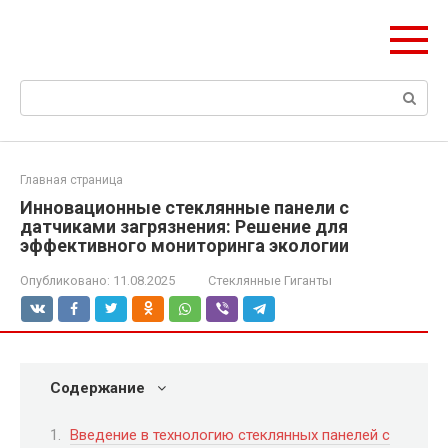
Перейти
ЧудоСтрой
к
Архитектурные шедевры Москвы и Мира
контенту
Поиск:
Главная страница
Инновационные стеклянные панели с
датчиками загрязнения: Решение для
эффективного мониторинга экологии
Опубликовано:
11.08.2025
Стеклянные Гиганты
Содержание
Введение в технологию стеклянных панелей с