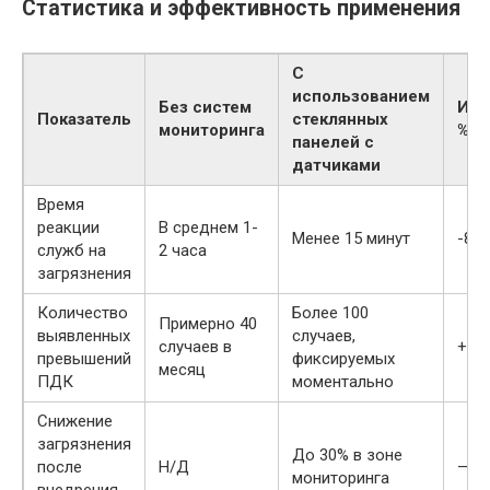
Статистика и эффективность применения
С
использованием
Без систем
Изм
Показатель
стеклянных
мониторинга
%
панелей с
датчиками
Время
реакции
В среднем 1-
Менее 15 минут
-87
служб на
2 часа
загрязнения
Количество
Более 100
Примерно 40
выявленных
случаев,
случаев в
+15
превышений
фиксируемых
месяц
ПДК
моментально
Снижение
загрязнения
До 30% в зоне
после
Н/Д
—
мониторинга
внедрения