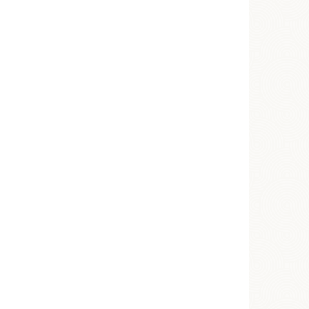
ий
бы