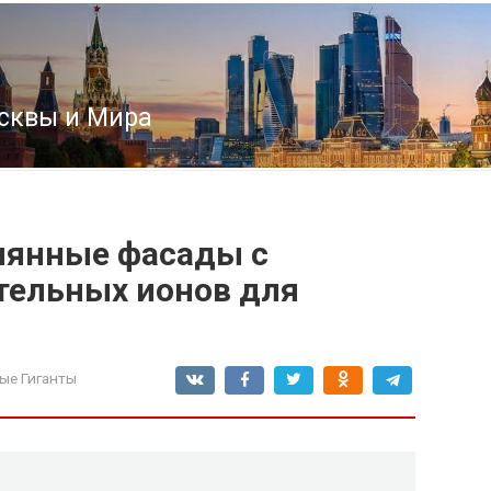
сквы и Мира
лянные фасады с
тельных ионов для
ые Гиганты