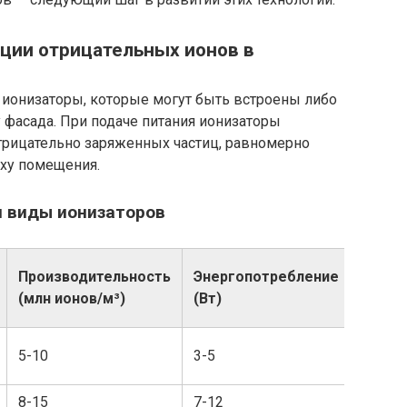
ации отрицательных ионов в
 ионизаторы, которые могут быть встроены либо
у фасада. При подаче питания ионизаторы
рицательно заряженных частиц, равномерно
уху помещения.
и виды ионизаторов
Средн
Производительность
Энергопотребление
срок
(млн ионов/м³)
(Вт)
служ
5-10
3-5
10 лет
8-15
7-12
7 лет