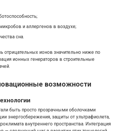
отоспособность;
микробов и аллергенов в воздухе;
ества сна.
нь отрицательных ионов значительно ниже по
рация ионных генераторов в строительные
ачей.
новационные возможности
ехнологии
тали быть просто прозрачными оболочками
ции энергосбережения, защиты от ультрафиолета,
роклимата внутреннего пространства. Интеграция
в — следующий шаг в развитии этих технологий.