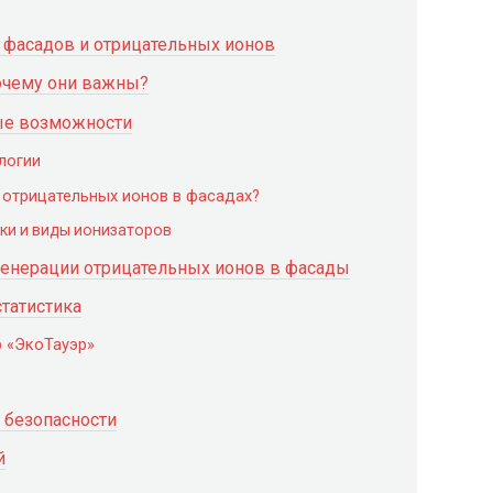
 фасадов и отрицательных ионов
очему они важны?
ые возможности
логии
 отрицательных ионов в фасадах?
ки и виды ионизаторов
генерации отрицательных ионов в фасады
татистика
р «ЭкоТауэр»
 безопасности
й