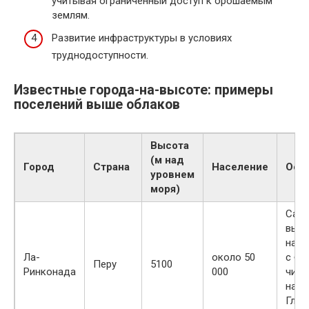
учитывая ограниченный доступ к орошаемым
землям.
Развитие инфраструктуры в условиях
труднодоступности.
Известные города-на-высоте: примеры
поселений выше облаков
Высота
(м над
Город
Страна
Население
Осо
уровнем
моря)
Сам
выс
насе
Ла-
около 50
с бо
Перу
5100
Ринконада
000
числ
насе
Глав