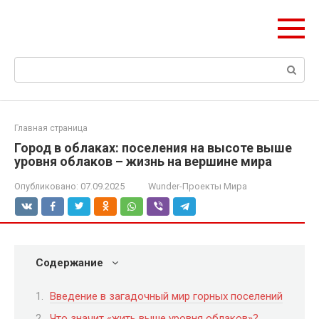
Перейти
ЧудоСтрой
к
Архитектурные шедевры Москвы и Мира
контенту
Поиск:
Главная страница
Город в облаках: поселения на высоте выше
уровня облаков – жизнь на вершине мира
Опубликовано:
07.09.2025
Wunder-Проекты Мира
Содержание
Введение в загадочный мир горных поселений
Что значит «жить выше уровня облаков»?