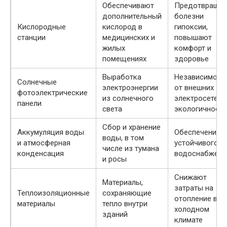
Обеспечивают
Предотвраща
дополнительный
болезни
Кислородные
кислород в
гипоксии,
станции
медицинских и
повышают
жилых
комфорт и
помещениях
здоровье
Выработка
Независимост
Солнечные
электроэнергии
от внешних
фотоэлектрические
из солнечного
электросетей,
панели
света
экологичность
Сбор и хранение
Аккумуляция воды
Обеспечение
воды, в том
и атмосферная
устойчивого
числе из тумана
конденсация
водоснабжени
и росы
Снижают
Материалы,
затраты на
Теплоизоляционные
сохраняющие
отопление в
материалы
тепло внутри
холодном
зданий
климате