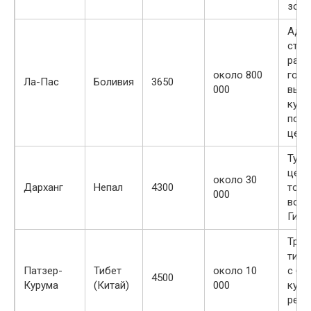
золо
Адми
стол
расп
около 800
горн
Ла-Пас
Боливия
3650
000
выше
куль
поли
цент
Тури
цент
около 30
Дарханг
Непал
4300
точк
000
восх
Гима
Тра
тибе
Патзер-
Тибет
около 10
с бо
4500
Курума
(Китай)
000
куль
рели