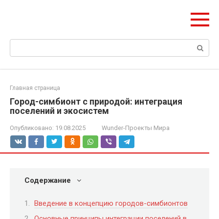
Перейти
ЧудоСтрой
к
Архитектурные шедевры Москвы и Мира
контенту
Поиск:
Главная страница
Город-симбионт с природой: интеграция
поселений и экосистем
Опубликовано:
19.08.2025
Wunder-Проекты Мира
Содержание
Введение в концепцию городов-симбионтов
Основные принципы интеграции поселений в