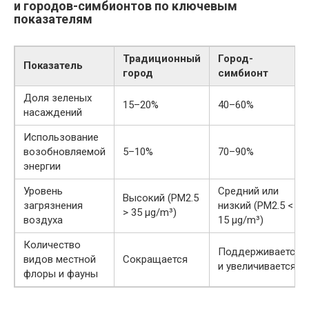
и городов-симбионтов по ключевым
показателям
Традиционный
Город-
Показатель
город
симбионт
Доля зеленых
15–20%
40–60%
насаждений
Использование
возобновляемой
5–10%
70–90%
энергии
Уровень
Средний или
Высокий (PM2.5
загрязнения
низкий (PM2.5 <
> 35 µg/m³)
воздуха
15 µg/m³)
Количество
Поддерживается
видов местной
Сокращается
и увеличивается
флоры и фауны