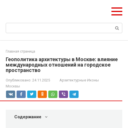
Перейти
ЧудоСтрой
к
Архитектурные шедевры Москвы и Мира
контенту
Поиск:
Главная страница
Геополитика архитектуры в Москве: влияние
международных отношений на городское
пространство
Опубликовано:
24.11.2025
Архитектурные Иконы
Москвы
Содержание