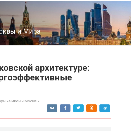
сквы и Мира
ковской архитектуре:
ергоэффективные
урные Иконы Москвы