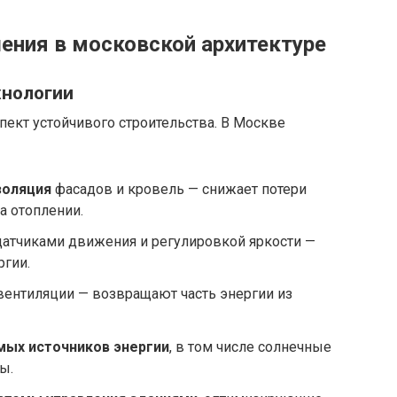
ния в московской архитектуре
хнологии
ект устойчивого строительства. В Москве
золяция
фасадов и кровель — снижает потери
а отоплении.
датчиками движения и регулировкой яркости —
ргии.
ентиляции — возвращают часть энергии из
мых источников энергии
, в том числе солнечные
ы.