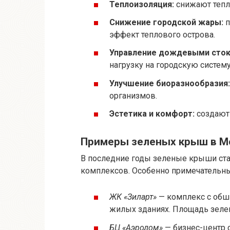
Теплоизоляция:
снижают тепл
Снижение городской жары:
п
эффект теплового острова.
Управление дождевыми сток
нагрузку на городскую систему
Улучшение биоразнообразия:
организмов.
Эстетика и комфорт:
создают 
Примеры зеленых крыш в М
В последние годы зеленые крыши ст
комплексов. Особенно примечательн
ЖК «Зиларт»
— комплекс с об
жилых зданиях. Площадь зеле
БЦ «Аэродом»
— бизнес-центр 