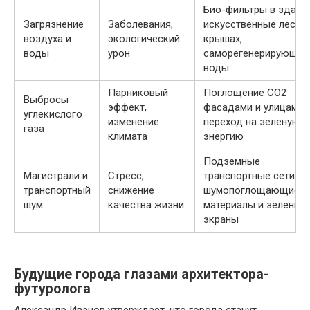
Био-фильтры в здания
Загрязнение
Заболевания,
искусственные леса н
воздуха и
экологический
крышах,
воды
урон
саморегенерирующие
воды
Парниковый
Поглощение СO2
Выбросы
эффект,
фасадами и улицами,
углекислого
изменение
переход на зеленую
газа
климата
энергию
Подземные
Магистрали и
Стресс,
транспортные сети,
транспортный
снижение
шумопоглощающие
шум
качества жизни
материалы и зеленые
экраны
Будущие города глазами архитектора-
футуролога
Александр Иванов утверждает, что города станут