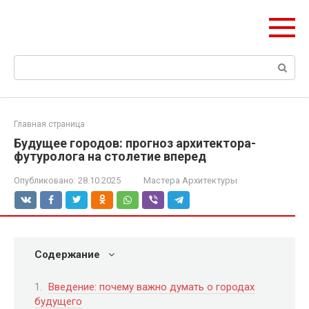
Перейти
ЧудоСтрой
к
Архитектурные шедевры Москвы и Мира
контенту
Поиск:
Главная страница
Будущее городов: прогноз архитектора-
футуролога на столетие вперед
Опубликовано:
28.10.2025
Мастера Архитектуры
Содержание
Введение: почему важно думать о городах
будущего