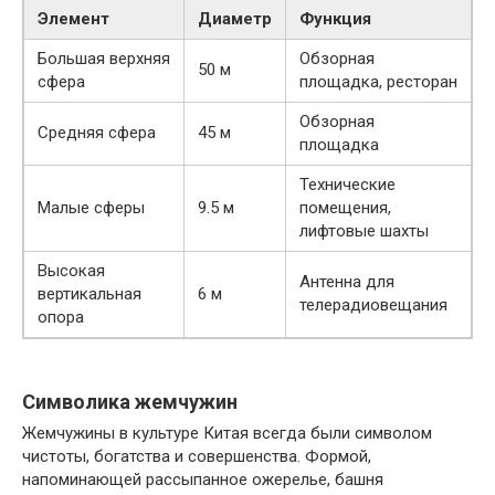
Элемент
Диаметр
Функция
Большая верхняя
Обзорная
50 м
сфера
площадка, ресторан
Обзорная
Средняя сфера
45 м
площадка
Технические
Малые сферы
9.5 м
помещения,
лифтовые шахты
Высокая
Антенна для
вертикальная
6 м
телерадиовещания
опора
Символика жемчужин
Жемчужины в культуре Китая всегда были символом
чистоты, богатства и совершенства. Формой,
напоминающей рассыпанное ожерелье, башня