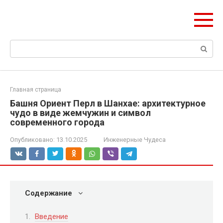
Перейти
ЧудоСтрой
к
Архитектурные шедевры Москвы и Мира
контенту
Поиск:
Главная страница
Башня Ориент Перл в Шанхае: архитектурное
чудо в виде жемчужин и символ
современного города
Опубликовано:
13.10.2025
Инженерные Чудеса
Содержание
Введение