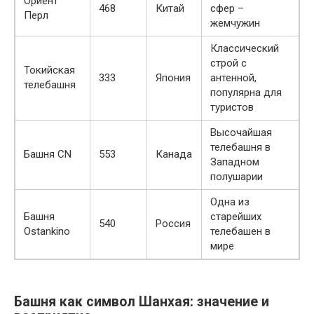
Ориент
468
Китай
сфер –
Перл
жемчужин
Классический
строй с
Токийская
333
Япония
антенной,
телебашня
популярна для
туристов
Высочайшая
телебашня в
Башня CN
553
Канада
Западном
полушарии
Одна из
Башня
старейших
540
Россия
Ostankino
телебашен в
мире
Башня как символ Шанхая: значение и