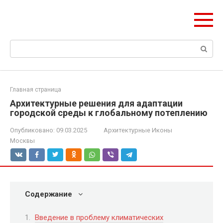
Перейти
ЧудоСтрой
к
Архитектурные шедевры Москвы и Мира
контенту
Поиск:
Главная страница
Архитектурные решения для адаптации
городской среды к глобальному потеплению
Опубликовано:
09.03.2025
Архитектурные Иконы
Москвы
Содержание
Введение в проблему климатических