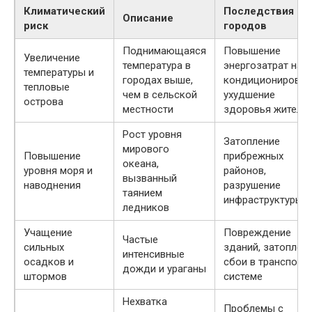
Климатический
Последствия дл
Описание
риск
городов
Поднимающаяся
Повышение
Увеличение
температура в
энергозатрат на
температуры и
городах выше,
кондиционирован
тепловые
чем в сельской
ухудшение
острова
местности
здоровья жителе
Рост уровня
Затопление
мирового
Повышение
прибрежных
океана,
уровня моря и
районов,
вызванный
наводнения
разрушение
таянием
инфраструктуры
ледников
Учащение
Повреждение
Частые
сильных
зданий, затоплени
интенсивные
осадков и
сбои в транспорт
дожди и ураганы
штормов
системе
Нехватка
Проблемы с