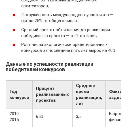
архитекторов;
Погружённость международных участников —
около 25% от общего числа;
Средний срок от объявления до реализации
победившего проекта — от 2 до 5 лет;
Рост числа экологически ориентированных
конкурсов за последние пять лет вырос на 40%.
Данные по успешности реализации
победителей конкурсов
Среднее
Процент
Год
время
Фактор
реализованных
конкурса
реализации,
задерж
проектов
лет
2010-
Бюрокра
65%
3,5
2015
финанси