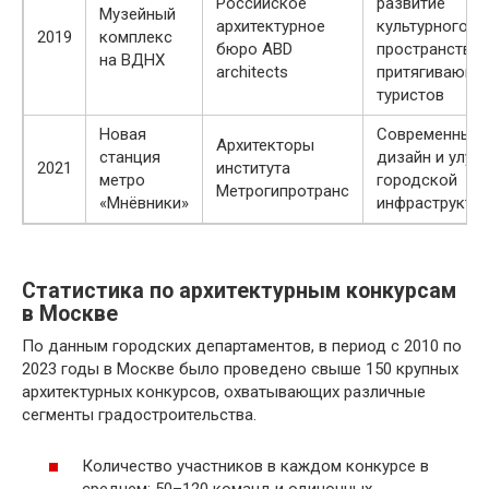
Российское
развитие
Музейный
архитектурное
культурного
2019
комплекс
бюро ABD
пространства,
на ВДНХ
architects
притягивающе
туристов
Новая
Современный
Архитекторы
станция
дизайн и улуч
2021
института
метро
городской
Метрогипротранс
«Мнёвники»
инфраструкту
Статистика по архитектурным конкурсам
в Москве
По данным городских департаментов, в период с 2010 по
2023 годы в Москве было проведено свыше 150 крупных
архитектурных конкурсов, охватывающих различные
сегменты градостроительства.
Количество участников в каждом конкурсе в
среднем: 50–120 команд и одиночных