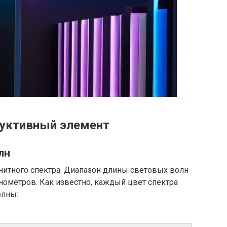
руктивный элемент
лн
нитного спектра. Диапазон длины световых волн
анометров. Как известно, каждый цвет спектра
олны: