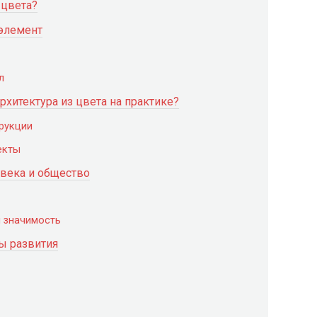
 цвета?
 элемент
л
хитектура из цвета на практике?
рукции
екты
овека и общество
я значимость
ы развития