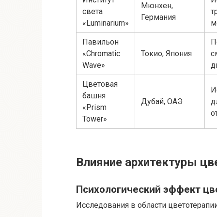
Мюнхен,
света
т
Германия
«Luminarium»
м
Павильон
П
«Chromatic
Токио, Япония
с
Wave»
д
Цветовая
И
башня
Дубай, ОАЭ
д
«Prism
о
Tower»
Влияние архитектуры цв
Психологический эффект цв
Исследования в области цветотерапи