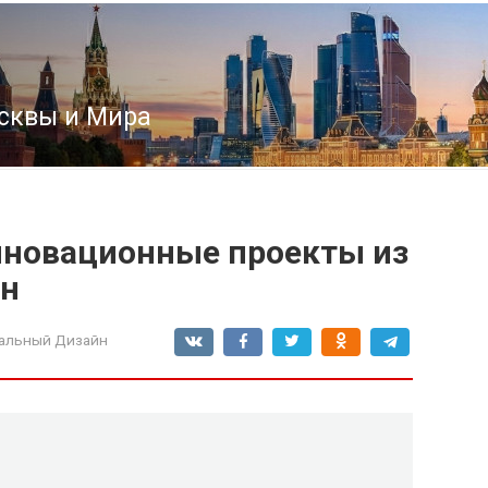
сквы и Мира
инновационные проекты из
лн
альный Дизайн