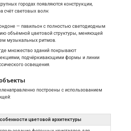
крупных городах появляются конструкции,
а счёт световых волн:
 Лондоне — павильон с полностью светодиодным
ию объёмной цветовой структуры, меняющей
ием музыкальных ритмов.
, где множество зданий покрывают
екциями, подчёркивающими формы и линии
ссического освещения.
 объекты
еленаправленно построены с использованием
ющей:
собенности цветовой архитектуры
спользование фотонных кристаллов для