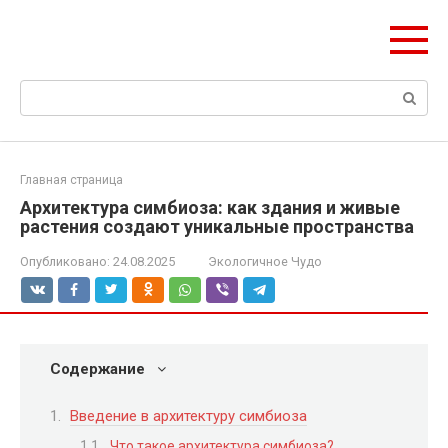
Перейти
ЧудоСтрой
к
Архитектурные шедевры Москвы и Мира
контенту
Поиск:
Главная страница
Архитектура симбиоза: как здания и живые
растения создают уникальные пространства
Опубликовано:
24.08.2025
Экологичное Чудо
Содержание
Введение в архитектуру симбиоза
Что такое архитектура симбиоза?