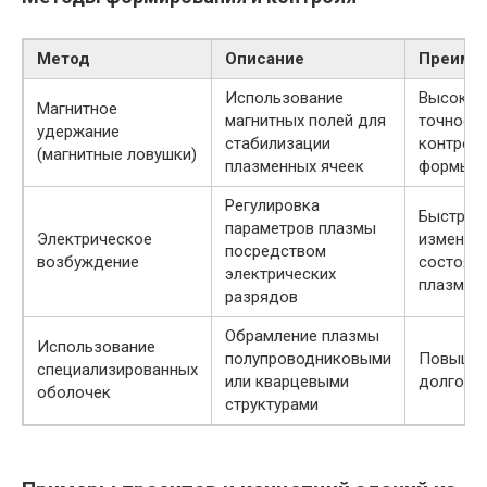
Метод
Описание
Преиму
Использование
Высокая
Магнитное
магнитных полей для
точност
удержание
стабилизации
контрол
(магнитные ловушки)
плазменных ячеек
формы
Регулировка
Быстрое
параметров плазмы
Электрическое
изменен
посредством
возбуждение
состоян
электрических
плазмы
разрядов
Обрамление плазмы
Использование
полупроводниковыми
Повышен
специализированных
или кварцевыми
долгове
оболочек
структурами