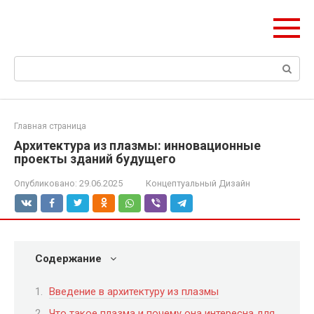
Перейти
ЧудоСтрой
к
Архитектурные шедевры Москвы и Мира
контенту
Поиск:
Главная страница
Архитектура из плазмы: инновационные
проекты зданий будущего
Опубликовано:
29.06.2025
Концептуальный Дизайн
Содержание
Введение в архитектуру из плазмы
Что такое плазма и почему она интересна для