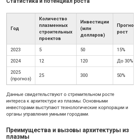
Статистика и потенциал роста
Количество
Инвестиции
плазменных
Прогнози
Год
(млн
строительных
рост
долларов)
проектов
2023
5
50
15%
2024
12
120
До 30%
2025
25
300
50%
(прогноз)
Данные свидетельствуют о стремительном росте
интереса к архитектуре из плазмы. Основными
инвесторами выступают технологические корпорации и
органы управления умными городами.
Преимущества и вызовы архитектуры из
плазмы