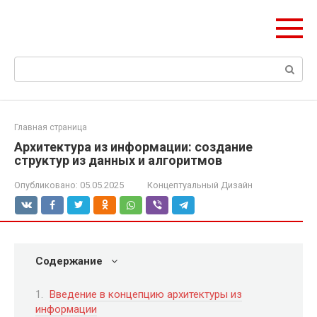
Перейти
ЧудоСтрой
к
Архитектурные шедевры Москвы и Мира
контенту
Поиск:
Главная страница
Архитектура из информации: создание
структур из данных и алгоритмов
Опубликовано:
05.05.2025
Концептуальный Дизайн
Содержание
Введение в концепцию архитектуры из
информации