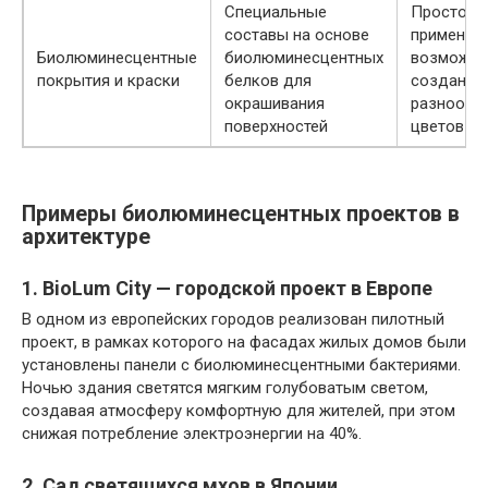
Специальные
Простота
составы на основе
применени
Биолюминесцентные
биолюминесцентных
возможно
покрытия и краски
белков для
создания
окрашивания
разнообр
поверхностей
цветов и
Примеры биолюминесцентных проектов в
архитектуре
1. BioLum City — городской проект в Европе
В одном из европейских городов реализован пилотный
проект, в рамках которого на фасадах жилых домов были
установлены панели с биолюминесцентными бактериями.
Ночью здания светятся мягким голубоватым светом,
создавая атмосферу комфортную для жителей, при этом
снижая потребление электроэнергии на 40%.
2. Сад светящихся мхов в Японии