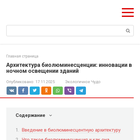
Перейти
ЧудоСтрой
к
Архитектурные шедевры Москвы и Мира
контенту
Поиск:
Главная страница
Архитектура биолюминесценции: инновации в
ночном освещении зданий
Опубликовано:
17.11.2025
Экологичное Чудо
Содержание
Введение в биолюминесцентную архитектуру
Что такое биолюминесценция и как она