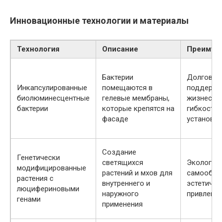
Инновационные технологии и материалы
Технология
Описание
Преимущ
Бактерии
Долговеч
Инкапсулированные
помещаются в
поддержа
биолюминесцентные
гелевые мембраны,
жизнеспо
бактерии
которые крепятся на
гибкость
фасаде
установки
Создание
Генетически
светящихся
Экологичн
модифицированные
растений и мхов для
самообно
растения с
внутреннего и
эстетичес
люцифериновыми
наружного
привлекат
генами
применения