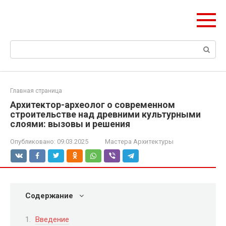
Перейти
ЧудоСтрой
к
Архитектурные шедевры Москвы и Мира
контенту
Поиск:
Главная страница
Архитектор-археолог о современном
строительстве над древними культурными
слоями: вызовы и решения
Опубликовано:
09.03.2025
Мастера Архитектуры
Содержание
Введение