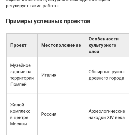
регулирует такие работы.
Примеры успешных проектов
Особенности
Проект
Местоположение
культурного
слоя
Музейное
здание на
Обширные руины
с
Италия
территории
древнего города
у
Помпей
т
Жилой
б
комплекс
Археологические
к
Россия
в центре
находки XIV века
с
Москвы
а