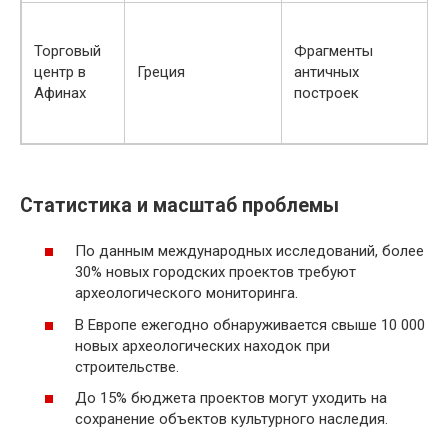
а
Торговый
Фрагменты
о
центр в
Греция
античных
и
Афинах
построек
Статистика и масштаб проблемы
По данным международных исследований, более
30% новых городских проектов требуют
археологического мониторинга.
В Европе ежегодно обнаруживается свыше 10 000
новых археологических находок при
строительстве.
До 15% бюджета проектов могут уходить на
сохранение объектов культурного наследия.