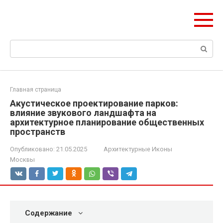
Перейти
ЧудоСтрой
к
Архитектурные шедевры Москвы и Мира
контенту
Поиск:
Главная страница
Акустическое проектирование парков:
влияние звукового ландшафта на
архитектурное планирование общественных
пространств
Опубликовано:
21.05.2025
Архитектурные Иконы
Москвы
Содержание